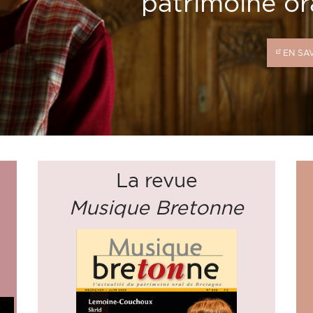
patrimoine or
EN SA
La revue
Musique Bretonne