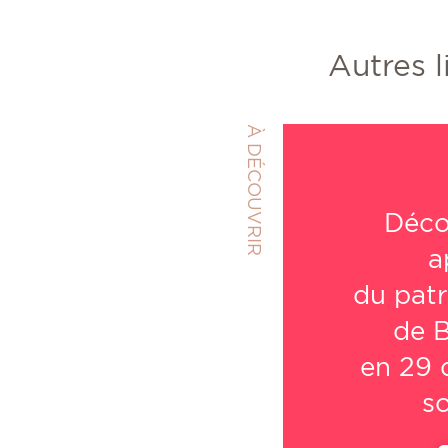
Autres l
À DÉCOUVRIR
Déco
a
du
patr
de 
en 29
s