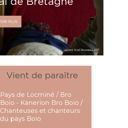
al de Bretagne
VOIR PLUS
Laurent Grall-Rousseau, 2017
Vient de paraître
Pays de Locminé / Bro
Boio - Kanerion Bro Boio /
Chanteuses et chanteurs
du pays Boïo