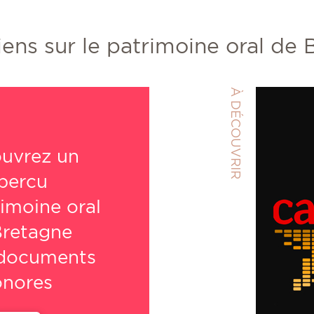
iens sur le patrimoine oral de
À DÉCOUVRIR
uvrez un
percu
imoine oral
Bretagne
 documents
onores