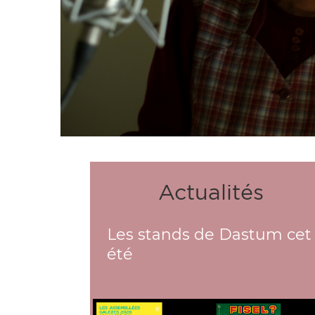
Actualités
Les stands de Dastum cet
été