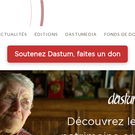
ACTUALITÉS
ÉDITIONS
DASTUMEDIA
FONDS DE D
Soutenez
Dastum
,
faites
un
don
Découvrez le