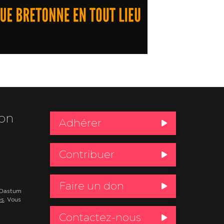
ion
Adhérer
Contribuer
Faire un don
e Dastum
es
. Vous
Contactez-nous