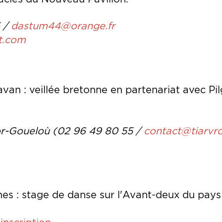
5 /
dastum44@orange.fr
t.com
van : veillée bretonne en partenariat avec Pilg
gor-Goueloù (02 96 49 80 55 /
contact@tiarvr
es : stage de danse sur l'Avant-deux du pays