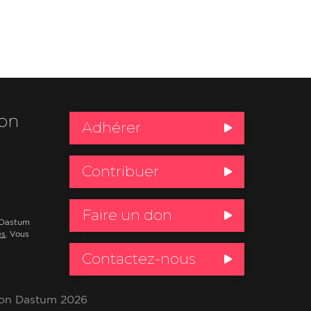
ion
Adhérer
Contribuer
Faire un don
e Dastum
es
. Vous
Contactez-nous
tion Dastum 2026