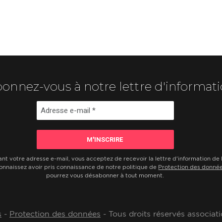
onnez-vous à notre lettre d'informat
ant votre adresse e-mail, vous acceptez de recevoir la lettre d'information d
onnaissez avoir pris connaissance de notre politique de
Protection des donné
pourrez vous désabonner à tout moment.
s
-
Protection des données
- Tous droits réservés associa