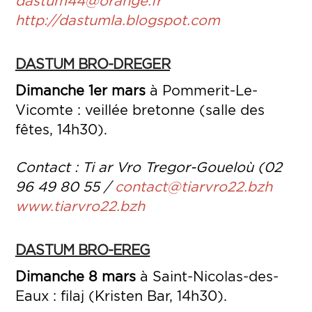
dastum44@orange.fr
http://dastumla.blogspot.com
DASTUM BRO-DREGER
Dimanche 1er mars
à Pommerit-Le-
Vicomte : veillée bretonne (salle des
fêtes, 14h30).
Contact : Ti ar Vro Tregor-Goueloù (02
96 49 80 55 /
contact@tiarvro22.bzh
www.tiarvro22.bzh
DASTUM BRO-EREG
Dimanche 8 mars
à Saint-Nicolas-des-
Eaux : filaj (Kristen Bar, 14h30).