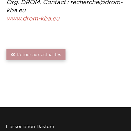
Org. DROM. Contact : recherche@drom-
kba.eu
www.drom-kba.eu
Retour aux actualités
L’association Dastum