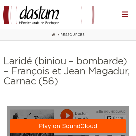
Na
HOME
RESSOURCES
Laridé (biniou – bombarde)
– François et Jean Magadur,
Carnac (56)