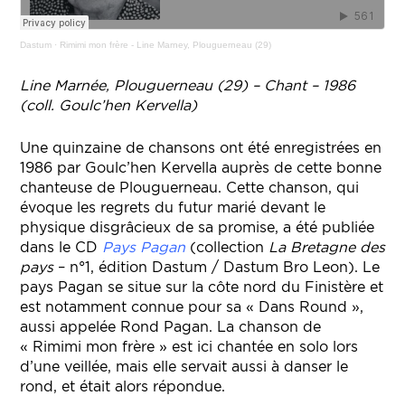
Dastum
·
Rimimi mon frère - Line Marney, Plouguerneau (29)
Line Marnée, Plouguerneau (29) – Chant – 1986
(coll. Goulc’hen Kervella)
Une quinzaine de chansons ont été enregistrées en
1986 par Goulc’hen Kervella auprès de cette bonne
chanteuse de Plouguerneau. Cette chanson, qui
évoque les regrets du futur marié devant le
physique disgrâcieux de sa promise, a été publiée
dans le CD
Pays Pagan
(collection
La Bretagne des
pays
– n°1, édition Dastum / Dastum Bro Leon). Le
pays Pagan se situe sur la côte nord du Finistère et
est notamment connue pour sa « Dans Round »,
aussi appelée Rond Pagan. La chanson de
« Rimimi mon frère » est ici chantée en solo lors
d’une veillée, mais elle servait aussi à danser le
rond, et était alors répondue.