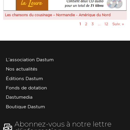
Les chansons du cousinage – Normandie - Amérique du Nord
1
2
3
…
12
Suiv. »
L’association Dastum
Nos actualités
Éditions Dastum
Fonds de dotation
Dastumedia
Boutique Dastum
Abonnez-vous à notre lettre