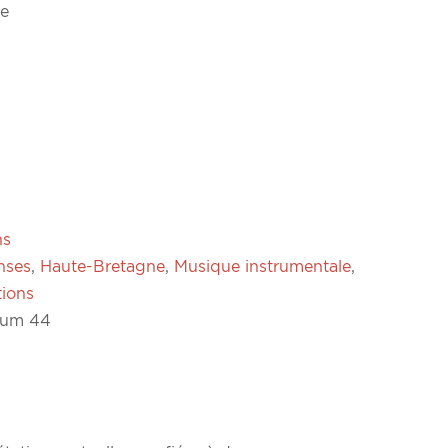
e
ns
nses
,
Haute-Bretagne
,
Musique instrumentale
,
tions
stum 44