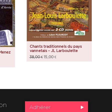
Chants traditionnels du pays
vannetais – JL Larboulette
 Menez
38,00
€
15,00
€
ion
Adhérer