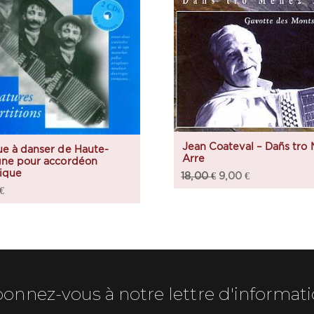
Jean Coateval – Dañs tro
e à danser de Haute-
Arre
gne pour accordéon
ique
18,00
€
9,00
€
€
onnez-vous à notre lettre d'informat