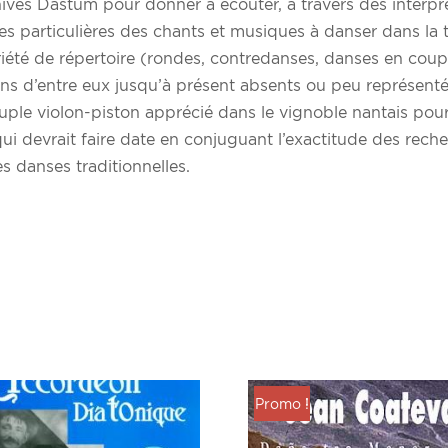
ives Dastum pour donner à écouter, à travers des interpré
es particulières des chants et musiques à danser dans la t
été de répertoire (rondes, contredanses, danses en coupl
ins d’entre eux jusqu’à présent absents ou peu représentés
ouple violon-piston apprécié dans le vignoble nantais pou
i devrait faire date en conjuguant l’exactitude des recherch
s danses traditionnelles.
Promo !