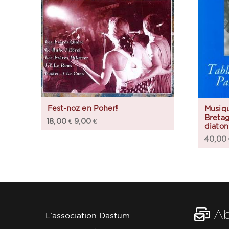
Fest-noz en Poher!
Musiqu
Breta
18,00
€
9,00
€
diaton
40,00
Ab
L’association Dastum