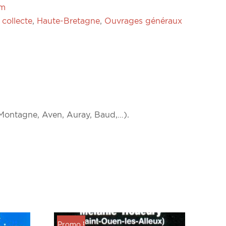
um
 collecte
,
Haute-Bretagne
,
Ouvrages généraux
, Montagne, Aven, Auray, Baud,…).
Promo !