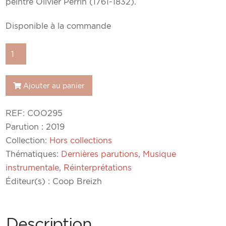
peintre Olivier Perrin (1761-1832).
Disponible à la commande
quantité
de
Musique
Ajouter au panier
bretonne
aux
REF:
COO295
confins
Parution : 2019
du
Collection:
Hors collections
18e
Thématiques:
Dernières parutions
,
Musique
siècle
instrumentale
,
Réinterprétations
-
Éditeur(s) : Coop Breizh
Roland
Becker
Description