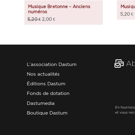
Musique Bretonne – Anciens
Musiq
numéros
5,20
€
5,20
€
2,00
€
Ab
L’association Dastum
Nos actualités
Éditions Dastum
Fonds de dotation
Dastumedia
En fourniss
Boutique Dastum
et vous rec