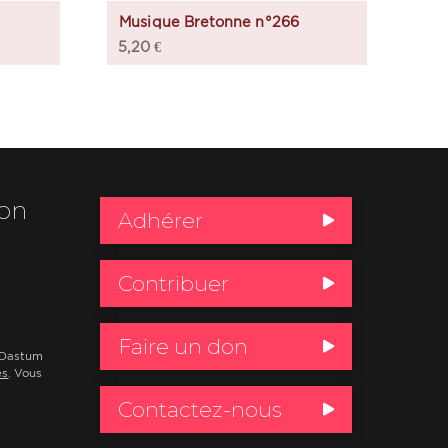
Musique Bretonne n°266
5,20
€
ion
Adhérer
Contribuer
Faire un don
e Dastum
es
. Vous
Contactez-nous