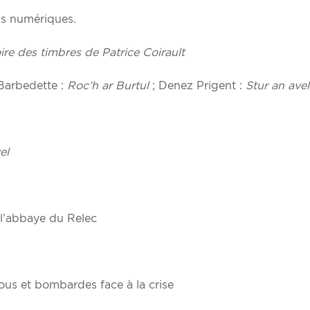
ons numériques.
oire des timbres de Patrice Coirault
Barbedette :
Roc’h ar Burtul
; Denez Prigent :
Stur an avel
el
l’abbaye du Relec
ous et bombardes face à la crise