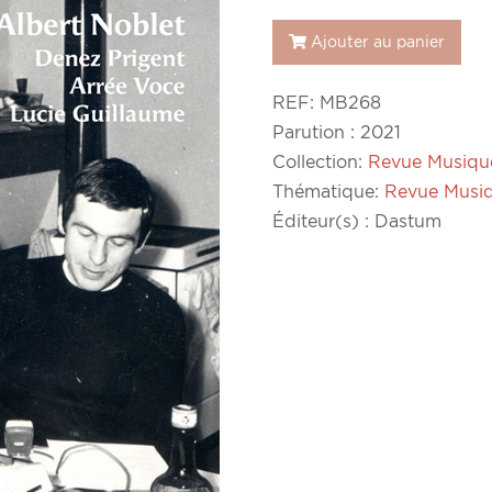
Musique
Ajouter au panier
Bretonne
n°268
REF:
MB268
Parution : 2021
Collection:
Revue Musiqu
Thématique:
Revue Musi
Éditeur(s) : Dastum