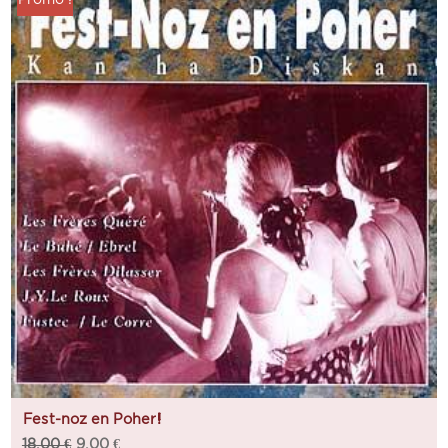
Fest-noz en Poher!
18,00
€
9,00
€