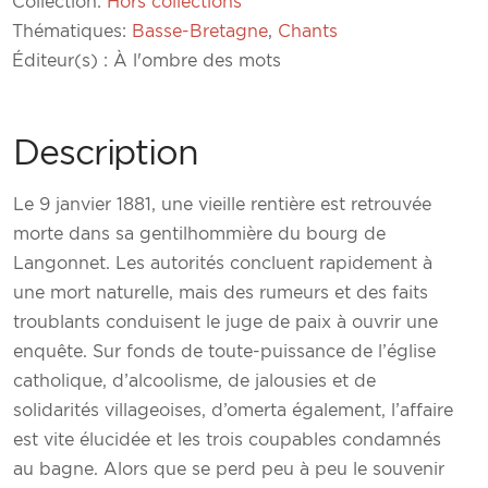
Collection:
Hors collections
gwerz
Thématiques:
Basse-Bretagne
,
Chants
de
Éditeur(s) : À l'ombre des mots
Mari
Tammdu
Description
Le 9 janvier 1881, une vieille rentière est retrouvée
morte dans sa gentilhommière du bourg de
Langonnet. Les autorités concluent rapidement à
une mort naturelle, mais des rumeurs et des faits
troublants conduisent le juge de paix à ouvrir une
enquête. Sur fonds de toute-puissance de l’église
catholique, d’alcoolisme, de jalousies et de
solidarités villageoises, d’omerta également, l’affaire
est vite élucidée et les trois coupables condamnés
au bagne. Alors que se perd peu à peu le souvenir