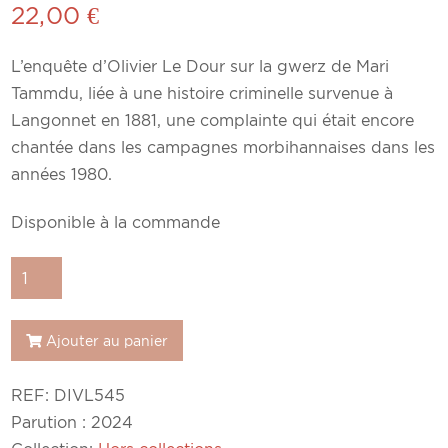
22,00
€
L’enquête d’Olivier Le Dour sur la gwerz de Mari
Tammdu, liée à une histoire criminelle survenue à
Langonnet en 1881, une complainte qui était encore
chantée dans les campagnes morbihannaises dans les
années 1980.
Disponible à la commande
quantité
de
Olivier
Ajouter au panier
Le
Dour
REF:
DIVL545
:
Parution : 2024
La