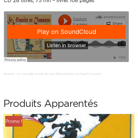
CD 28 titres, 75 mn – livret 108 pages
Dastum
·
La nouvelle entrée du port (Roland Brou et Patrick Couton)
Produits Apparentés
Promo !