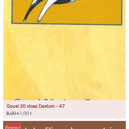
Gouel 20 vloaz Dastum – K7
8,00
€
1,00
€
Promo !