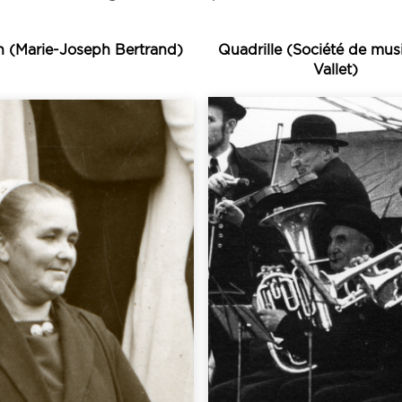
n (Marie-Joseph Bertrand)
Quadrille (Société de mus
Vallet)
Écouter
Écouter
traditionnelle »...
qu’est la musique
complainte...
la définition même d
n appelle ailleurs une
apports, et finalemen
Basse-Bretagne de ce
l’intégration de c
z, forme spécifique à
apports extérieurs,
etagne. Il s’agit d’une
celle de l’évolution,
r des traditions orales
tradition et moderni
ritablement un petit
question des rapport
 document constitue