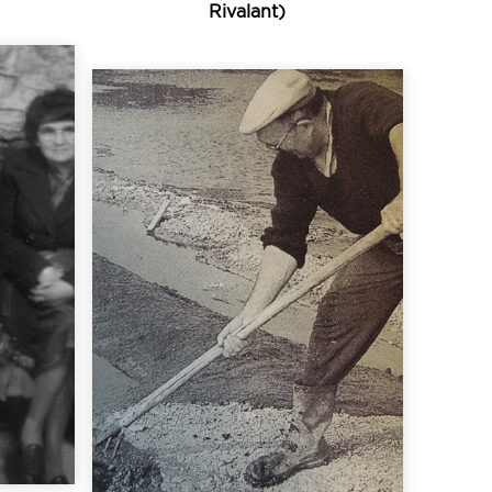
Rivalant)
Écouter
.
bals...
t roi
années 1950, les ronds et
t
chanteur. Jusque dans les
insi,
réputation de bon
 est
vie, tout en cultivant sa
es
même ce métier toute sa
s
paludiers. Il exercera lui-
on
1923 dans une famille de
ences
Jean Rivalant est né en