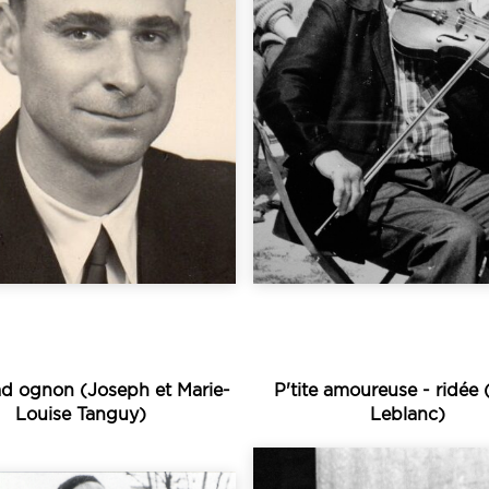
ut des années 1950...
encore être enregistré
ique de Pouldreuzic au
de bons sonneurs pui
 naissance du cercle
de l’accordéon pour
dreuzic, il participe à
longtemps à la diffu
es 1950. Né en 1927 à
résisté suffisamme
lectes sonores » des
tradition de violon
ares pionniers des «
fait partie de celles 
 Hénaff fait partie des
La région de Plénée-
d ognon (Joseph et Marie-
P'tite amoureuse - ridée 
Louise Tanguy)
Leblanc)