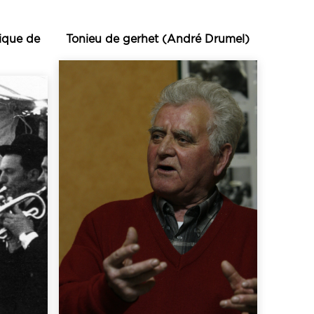
ique de
Tonieu de gerhet (André Drumel)
Écouter
une quinzaine d’années...
participe volontiers depuis
 «
stages auxquels il
e ce
concours, filaj et autres
t de
dans les multiples veillées,
es
génération qu’il côtoie
 de
chanteurs de la nouvelle
 des
pour de nombreux
té,
est devenu une référence
s en
Né en 1935, André Drumel