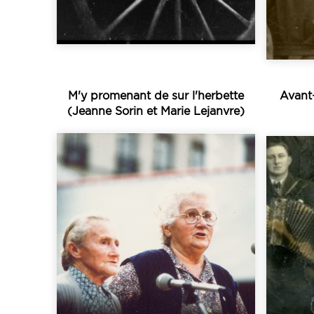
M'y promenant de sur l'herbette
Avant
(Jeanne Sorin et Marie Lejanvre)
Écouter
sonneurs d’accordéon...
d’avant-deux et pour ses
Depu
pour son répertoire
l
et-Vilaine est bien connu
du 
La Bouèze, le nord de l’Ille-
d’ac
effectuées par l’association
pro