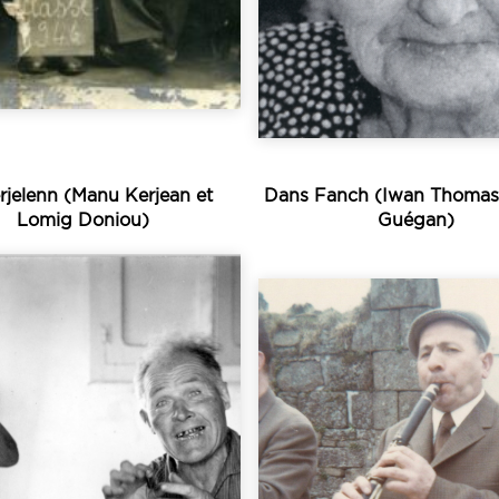
Eugène Gasnier fut
chansons ont été
Une quinzaine d
rjelenn (Manu Kerjean et
Dans Fanch (Iwan Thomas 
Lomig Doniou)
Guégan)
Écouter
Écouter
notamment...
absente dans...
deux-guerres,
Alors qu’elle est à pe
ut jeune, dans l’entre
implantation parto
an et de la danse fisel