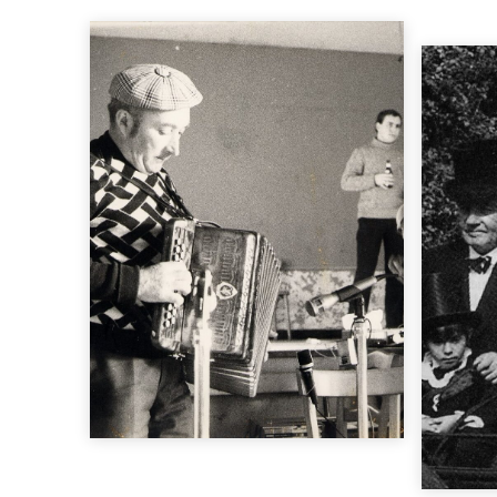
Écouter
deux, moulinet...
danses anciennes (avant-
an
un important répertoire de
son
Rennes à avoir conservé
anné
diatonique du pays de
l
joueurs d’accordéon
1915, fut l’un des derniers
pop
Pierre Repessé, né vers
c
Le p