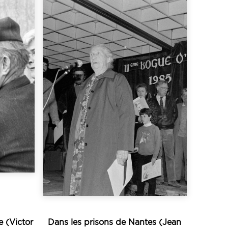
Écouter
créé en 1975...
teurs
celui de la Bogue d’Or,
llant
concours très nombreux,
e
Bretagne. Parmi ces
ans
oral et musical en
able
sauvegarde du patrimoine
’te
décennies dans la
80,
rôle majeur depuis des
Les concours ont joué un
e (Victor
Dans les prisons de Nantes (Jean