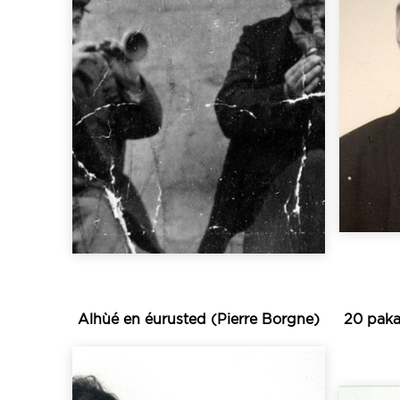
pu être enregistrés...
déb
1880 et 1930), ceux qui ont
celt
sonneurs en activité entre
la
(plusieurs dizaines de
Poul
extrêmement nombreux
anné
pays bigouden sont
col
bombarde recensés en
r
traditionnels de biniou-
René
Si les sonneurs
Alhùé en éurusted
(Pierre Borgne)
20 paka