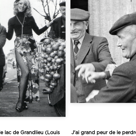
Écouter
Écouter
de mémoire...
archives...
à la rencontre des por
instrumentale), ses
Ploërmel, collectant, a
légendes, musique
toute la région d
agne (chants, contes,
travail de terrain d
ral et musical de la
effectue un remarqu
smettre le patrimoine
l’association Chom
sauvegarder et
Dans les années 19
onnu pour collecter,
 Dastum est surtout
e lac de Grandlieu (Louis
J'ai grand peur de le perdr