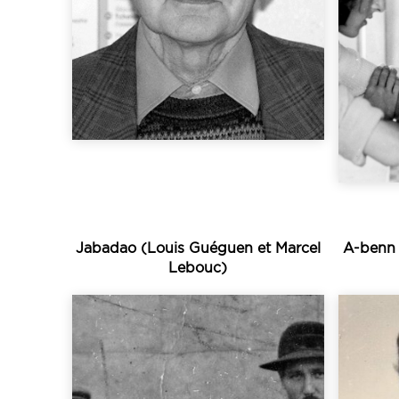
génération de collecteurs
cu
partie de la première
d
compère Marc Lebris, fait
pa
Alain Le Noac’h, avec son
d
1913
Ma
Jabadao (Louis Guéguen et Marcel
A-benn d
Lebouc)
Écouter