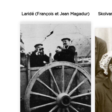
Laridé (François et Jean Magadur)
Skolva
Écouter
beaucoup plus rares...
pu être enregistrés sont
1880 et 1930), ceux qui ont
qu’o
sonneurs en activité entre
la 
(plusieurs dizaines de
gwer
extrêmement nombreux
de Br
pays d’Auray sont
tréso
bombarde recensés en
vé
traditionnels de biniou-
Ce
Si les sonneurs