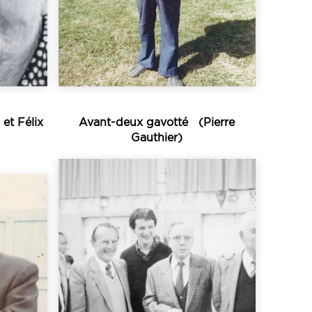
bahouetter », très
e
Le terme « bahotter » ou «
et Félix
Avant-deux gavotté (Pierre
Gauthier)
Écouter
meneur...
de chant en solo, mais le
u près
l’essentiel d’une technique
ut.
à la goule ». Il s’agit pour