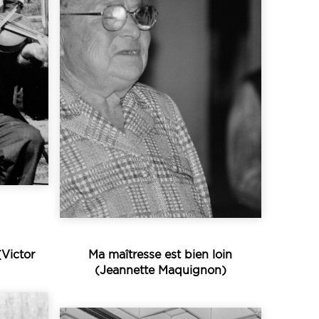
s...
chansons...
ssent
documents sonores, des
 que
contiennent plus de 120
sion
sonores de Dastum
nt
Fougères. Les archives
 a
chantées du pays de
où la
grandes mémoires
Jugon
aucun doute l’une des plus
Mélanie Houëdry est sans
(Victor
Ma maîtresse est bien loin
(Jeannette Maquignon)