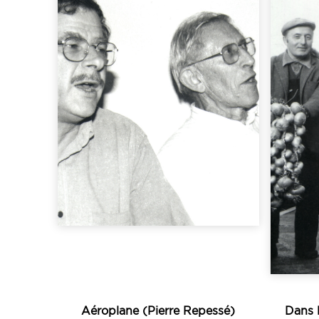
Écouter
qu’il a entendu...
imprégné très tôt par ce
excellent chanteur,
collecteurs » : lui-même
« informateurs –
Bret
qu’on pourrait appeler les
o
en photo, fait partie de ce
tran
Loeiz Lebras, qu’on voit ici
c
Si
Aéroplane (Pierre Repessé)
Dans l