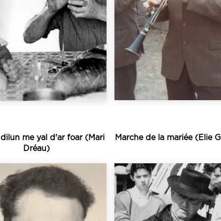
n’a pas connu la m
ltive l’art du kan ha
19ème siècle, la clari
anse et de chant. Il
la seconde moitié 
ysans passionnés de
probablement au cou
ans une famille de
campagnes breton
 au cœur du pays Fisel,
Apparue dans le
nu Kerjean est né en
ilun me yal d'ar foar (Mari
Marche de la mariée (Elie 
Dréau)
Écouter
Écouter