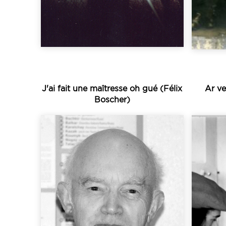
Grâce aux collectes
J'ai fait une maîtresse oh gué (Félix
Ar ve
Boscher)
Écouter
celtique de Loudéac...
Membre actif du Cercle
magnétophone à bandes.
to
qui utilisent le
disk