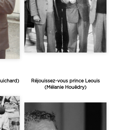
ême
l’acte de mener la danse «
nette
pays de Châteaubriant
du
Ille-et-Vilaine) désigne en
rs de
dit aussi « noter » en nord
nes
Le terme « gavotter » (on
s
Guichard)
Réjouissez-vous prince Leouis
(Mélanie Houëdry)
Écouter