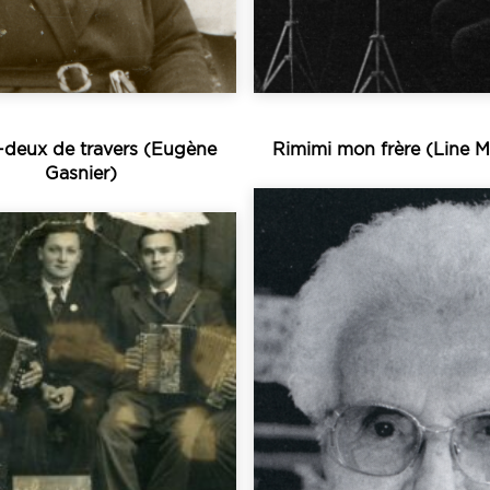
Ce document soulèv
-deux de travers
(Eugène
Rimimi mon frère
(Line 
Gasnier)
Écouter
Écouter
devant le physique.
l’instrument...
regrets du futur ma
is le début du siècle,
chanson, qui évoque
’entre-deux-guerres.
de Plouguerneau. Ce
pays d’Ancenis dans
de cette bonne chan
cordéon le plus réputé
Goulc’hen Kervella a
bablement le sonneur
enregistrées en 1986