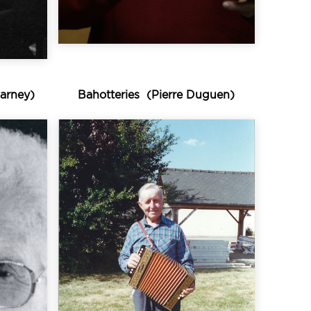
e la
Marney)
Bahotteries
(Pierre Duguen)
Écouter
..
toujours sur le même air...
rié
très courts, presque
 les
chanter de petits chants
tte
façon particulière de
teuse
et-Vilaine, désigne une
uprès
région de l’ouest de l’Ille-
 par
spécifique à une petite