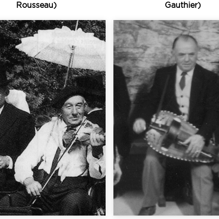
Rousseau)
Gauthier)
Écouter
Écouter
noces au violon...
dans une grande..
ime de nombreuses
longtemps l’instrumen
 père, Louis Rousseau
la vielle à roue fu
es 1930, à la suite de
parfois surprenante. A
ongtemps. Dans les
traditions populaires
maintenue le plus
instruments dans l
ulaire du violon s’est
géographique de
eux où la pratique
dans l’implantati
ays de Retz est un de
La netteté des différ